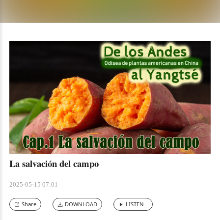
el asombroso viaje de estas plantas americanas que cruzaron
océanos y culturas para echar raíces en tierras chinas,
transformando para siempre su historia, su cocina y su forma
de vida. Escucha esta fascinante serie audio-documental y
descubre un viaje único que conecta dos continentes.
La salvación del campo
2025-05-15 07:01
Share
DOWNLOAD
LISTEN