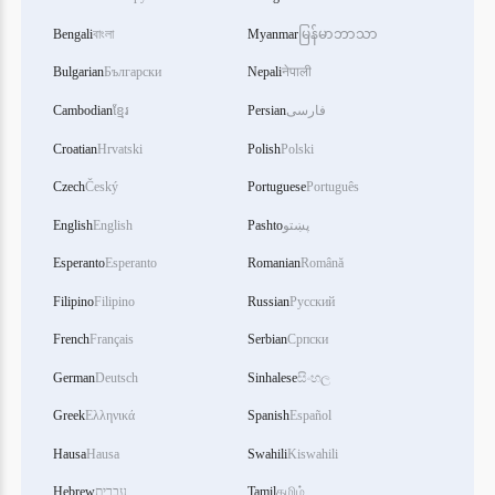
Bengali
বাংলা
Myanmar
မြန်မာဘာသာ
Bulgarian
Български
Nepali
नेपाली
Cambodian
ខ្មែរ
Persian
فارسی
Croatian
Hrvatski
Polish
Polski
Czech
Český
Portuguese
Português
English
English
Pashto
پښتو
Esperanto
Esperanto
Romanian
Română
Filipino
Filipino
Russian
Русский
French
Français
Serbian
Српски
German
Deutsch
Sinhalese
සිංහල
Greek
Ελληνικά
Spanish
Español
Hausa
Hausa
Swahili
Kiswahili
Hebrew
עברית
Tamil
தமிழ்