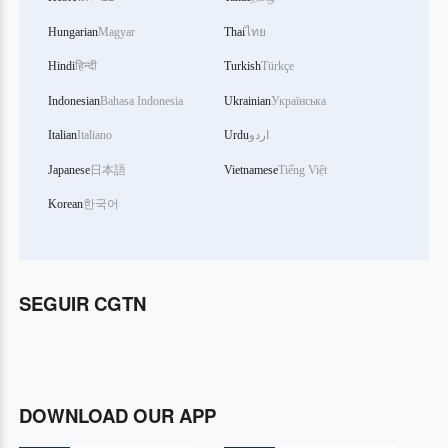
Hungarian
Magyar
Thai
ไทย
Hindi
हिन्दी
Turkish
Türkçe
Indonesian
Bahasa Indonesia
Ukrainian
Українська
Italian
Italiano
Urdu
اردو
Japanese
日本語
Vietnamese
Tiếng Việt
Korean
한국어
SEGUIR CGTN
DOWNLOAD OUR APP