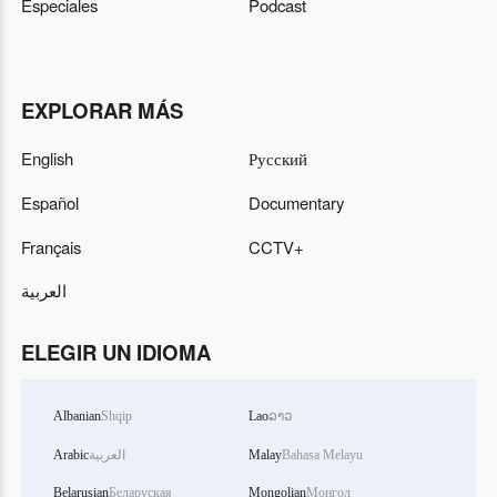
Especiales
Podcast
EXPLORAR MÁS
English
Русский
Español
Documentary
Français
CCTV+
العربية
ELEGIR UN IDIOMA
Albanian
Shqip
Lao
ລາວ
Arabic
العربية
Malay
Bahasa Melayu
Belarusian
Беларуская
Mongolian
Монгол