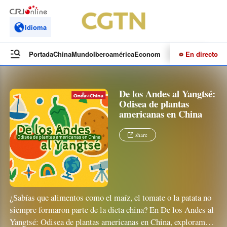
Idioma
En directo
Portada
China
Mundo
Iberoamérica
Economía
Cultura
Deportes
Te
De los Andes al Yangtsé:
Odisea de plantas
americanas en China
share
¿Sabías que alimentos como el maíz, el tomate o la patata no
siempre formaron parte de la dieta china? En De los Andes al
Yangtsé: Odisea de plantas americanas en China, exploramos