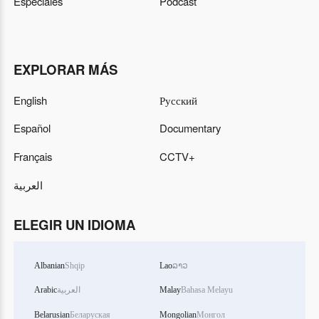
Especiales
Podcast
EXPLORAR MÁS
English
Русский
Español
Documentary
Français
CCTV+
العربية
ELEGIR UN IDIOMA
Albanian
Shqip
Lao
ລາວ
Arabic
العربية
Malay
Bahasa Melayu
Belarusian
Беларуская
Mongolian
Монгол