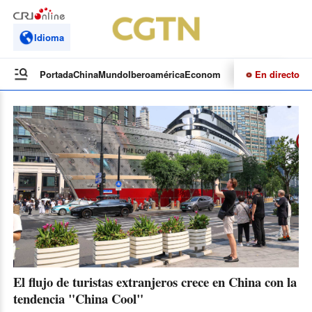
Idioma
En directo
Portada
China
Mundo
Iberoamérica
Economía
Cultura
Deportes
Te
El flujo de turistas extranjeros crece en China con la
tendencia "China Cool"