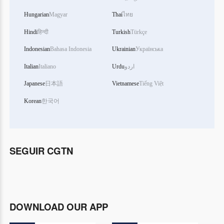
Hungarian
Magyar
Thai
ไทย
Hindi
हिन्दी
Turkish
Türkçe
Indonesian
Bahasa Indonesia
Ukrainian
Українська
Italian
Italiano
Urdu
اردو
Japanese
日本語
Vietnamese
Tiếng Việt
Korean
한국어
SEGUIR CGTN
DOWNLOAD OUR APP