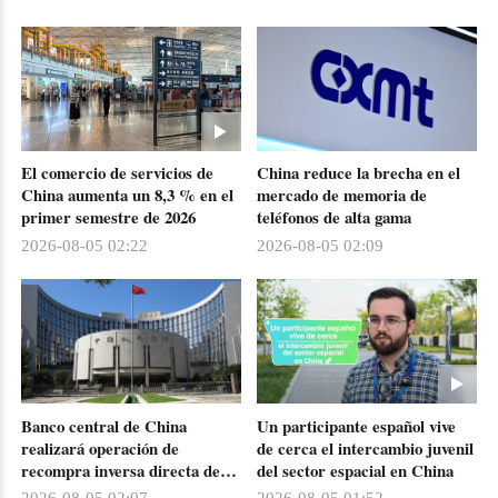
El comercio de servicios de
China reduce la brecha en el
China aumenta un 8,3 % en el
mercado de memoria de
primer semestre de 2026
teléfonos de alta gama
2026-08-05 02:22
2026-08-05 02:09
Banco central de China
Un participante español vive
realizará operación de
de cerca el intercambio juvenil
recompra inversa directa de
del sector espacial en China
73.600 millones de dólares