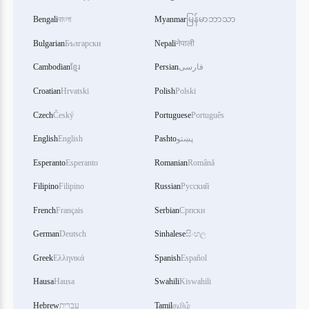
Bengali
বাংলা
Myanmar
မြန်မာဘာသာ
Bulgarian
Български
Nepali
नेपाली
Cambodian
ខ្មែរ
Persian
فارسی
Croatian
Hrvatski
Polish
Polski
Czech
Český
Portuguese
Português
English
English
Pashto
پښتو
Esperanto
Esperanto
Romanian
Română
Filipino
Filipino
Russian
Русский
French
Français
Serbian
Српски
German
Deutsch
Sinhalese
සිංහල
Greek
Ελληνικά
Spanish
Español
Hausa
Hausa
Swahili
Kiswahili
Hebrew
עברית
Tamil
தமிழ்