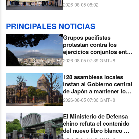
patrimonio milenario y la
2026-08-05 08:02
vida moderna de la región
PRINCIPALES NOTICIAS
Grupos pacifistas
protestan contra los
ejercicios conjuntos entre
Japón y EE. UU. en
2026-08-05 07:39
GMT+8
Kagoshima
128 asambleas locales
instan al Gobierno central
de Japón a mantener los
Tres Principios No
2026-08-05 07:36
GMT+8
Nucleares
El Ministerio de Defensa
chino refuta el contenido
del nuevo libro blanco de
defensa japonés