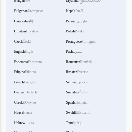
Bengali
বাংলা
Myanmar
မြန်မာဘာသာ
Bulgarian
Български
Nepali
नेपाली
Cambodian
ខ្មែរ
Persian
فارسی
Croatian
Hrvatski
Polish
Polski
Czech
Český
Portuguese
Português
English
English
Pashto
پښتو
Esperanto
Esperanto
Romanian
Română
Filipino
Filipino
Russian
Русский
French
Français
Serbian
Српски
German
Deutsch
Sinhalese
සිංහල
Greek
Ελληνικά
Spanish
Español
Hausa
Hausa
Swahili
Kiswahili
Hebrew
עברית
Tamil
தமிழ்