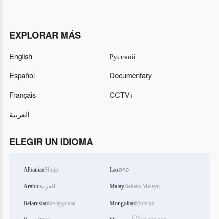
EXPLORAR MÁS
English
Русский
Español
Documentary
Français
CCTV+
العربية
ELEGIR UN IDIOMA
Albanian
Shqip
Lao
ລາວ
Arabic
العربية
Malay
Bahasa Melayu
Belarusian
Беларуская
Mongolian
Монгол