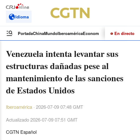
Idioma
En directo
Portada
China
Mundo
Iberoamérica
Economía
Cultura
Deportes
Te
Venezuela intenta levantar sus
estructuras dañadas pese al
mantenimiento de las sanciones
de Estados Unidos
Iberoamérica
·
2026-07-09 07:48 GMT
Actualizado
2026-07-09 07:51 GMT
CGTN Español