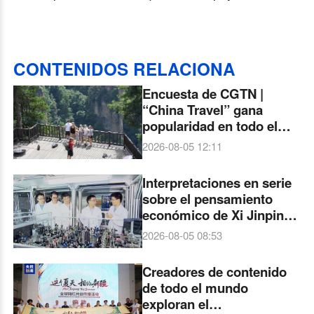
CONTENIDOS RELACIONA
Encuesta de CGTN |
“China Travel” gana
popularidad en todo el
mundo. Más del 90 % de
2026-08-05 12:11
los encuestados ven un
aumento del interés
Interpretaciones en serie
global por China
sobre el pensamiento
económico de Xi Jinping:
El nacimiento de
2026-08-05 08:53
Jiuzhang-3 consolidó el
liderazgo internacional de
Creadores de contenido
China en computación
de todo el mundo
cuántica fotónica
exploran el