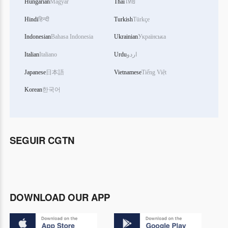
Hungarian
Magyar
Thai
ไทย
Hindi
हिन्दी
Turkish
Türkçe
Indonesian
Bahasa Indonesia
Ukrainian
Українська
Italian
Italiano
Urdu
اردو
Japanese
日本語
Vietnamese
Tiếng Việt
Korean
한국어
SEGUIR CGTN
DOWNLOAD OUR APP