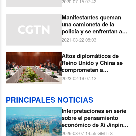
2020-07-15 07:42
Manifestantes queman
una camioneta de la
policía y se enfrentan a
oficiales en Bristol, Reino
2021-03-22 08:03
Unido
Altos diplomáticos de
Reino Unido y China se
comprometen a
intensificar cooperación
2023-02-19 07:12
PRINCIPALES NOTICIAS
Interpretaciones en serie
sobre el pensamiento
económico de Xi Jinping:
Chongqing se ha
2026-08-07 14:55
GMT+8