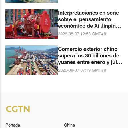
consolidado como un
centro robusto de
Interpretaciones en serie
industria electrónica
sobre el pensamiento
gracias a la cooperación
económico de Xi Jinping:
entre este y oeste
La primera turbina de gas
2026-08-07 12:53
GMT+8
de servicio pesado de
clase F de 50 MW de la
Comercio exterior chino
Corporación Eléctrica
supera los 30 billones de
Dongfang
yuanes entre enero y julio
de 2026
2026-08-07 07:19
GMT+8
Portada
China