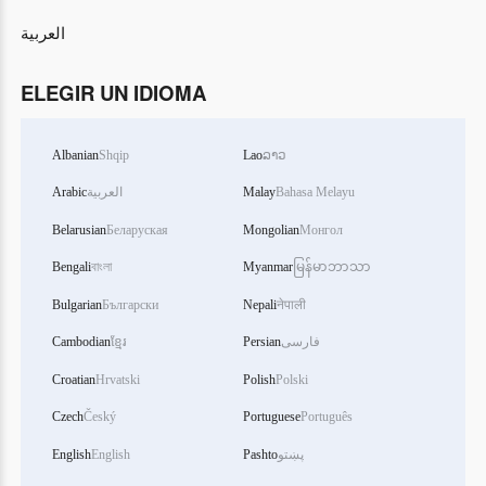
العربية
ELEGIR UN IDIOMA
Albanian
Shqip
Lao
ລາວ
Arabic
العربية
Malay
Bahasa Melayu
Belarusian
Беларуская
Mongolian
Монгол
Bengali
বাংলা
Myanmar
မြန်မာဘာသာ
Bulgarian
Български
Nepali
नेपाली
Cambodian
ខ្មែរ
Persian
فارسی
Croatian
Hrvatski
Polish
Polski
Czech
Český
Portuguese
Português
English
English
Pashto
پښتو