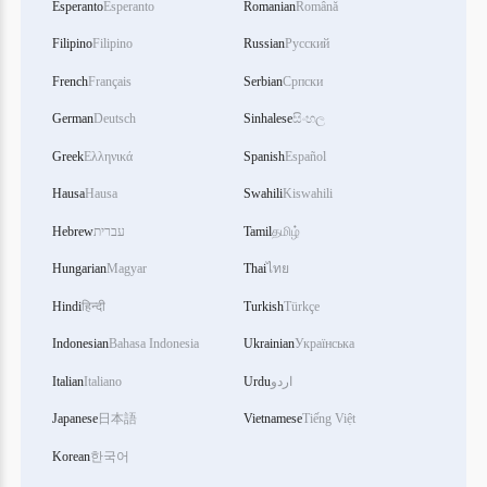
Esperanto
Esperanto
Romanian
Română
Filipino
Filipino
Russian
Русский
French
Français
Serbian
Српски
German
Deutsch
Sinhalese
සිංහල
Greek
Ελληνικά
Spanish
Español
Hausa
Hausa
Swahili
Kiswahili
Hebrew
עברית
Tamil
தமிழ்
Hungarian
Magyar
Thai
ไทย
Hindi
हिन्दी
Turkish
Türkçe
Indonesian
Bahasa Indonesia
Ukrainian
Українська
Italian
Italiano
Urdu
اردو
Japanese
日本語
Vietnamese
Tiếng Việt
Korean
한국어