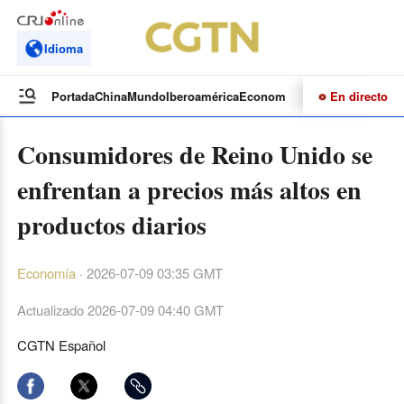
Idioma
En directo
Portada
China
Mundo
Iberoamérica
Economía
Cultura
Deportes
Te
Consumidores de Reino Unido se
enfrentan a precios más altos en
productos diarios
Economía
·
2026-07-09 03:35 GMT
Actualizado
2026-07-09 04:40 GMT
CGTN Español