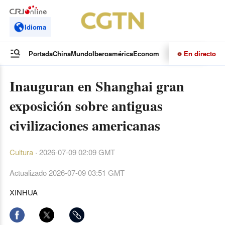
Idioma
En directo
Portada
China
Mundo
Iberoamérica
Economía
Cultura
Deportes
Te
Inauguran en Shanghai gran
exposición sobre antiguas
civilizaciones americanas
Cultura
·
2026-07-09 02:09 GMT
Actualizado
2026-07-09 03:51 GMT
XINHUA