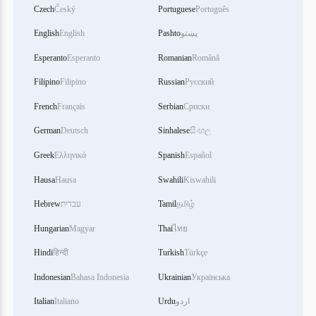
Czech
Český
Portuguese
Português
English
English
Pashto
پښتو
Esperanto
Esperanto
Romanian
Română
Filipino
Filipino
Russian
Русский
French
Français
Serbian
Српски
German
Deutsch
Sinhalese
සිංහල
Greek
Ελληνικά
Spanish
Español
Hausa
Hausa
Swahili
Kiswahili
Hebrew
עברית
Tamil
தமிழ்
Hungarian
Magyar
Thai
ไทย
Hindi
हिन्दी
Turkish
Türkçe
Indonesian
Bahasa Indonesia
Ukrainian
Українська
Italian
Italiano
Urdu
اردو