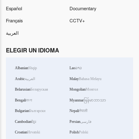
Español
Documentary
Français
CCTV+
العربية
ELEGIR UN IDIOMA
Albanian
Shqip
Lao
ລາວ
Arabic
العربية
Malay
Bahasa Melayu
Belarusian
Беларуская
Mongolian
Монгол
Bengali
বাংলা
Myanmar
မြန်မာဘာသာ
Bulgarian
Български
Nepali
नेपाली
Cambodian
ខ្មែរ
Persian
فارسی
Croatian
Hrvatski
Polish
Polski