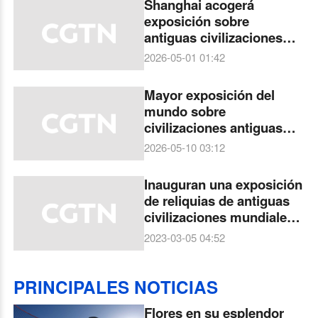
Shanghai acogerá
exposición sobre
antiguas civilizaciones
americanas
2026-05-01 01:42
Mayor exposición del
mundo sobre
civilizaciones antiguas
americanas se realizará
2026-05-10 03:12
en China
Inauguran una exposición
de reliquias de antiguas
civilizaciones mundiales
en Zhengzhou
2023-03-05 04:52
PRINCIPALES NOTICIAS
Flores en su esplendor