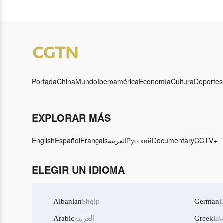
anuncia re
Portada
China
Mundo
Iberoamérica
Economía
Cultura
Deportes
EXPLORAR MÁS
English
Español
Français
العربية
Русский
Documentary
CCTV+
ELEGIR UN IDIOMA
Albanian
Shqip
German
D
Arabic
العربية
Greek
Ελ