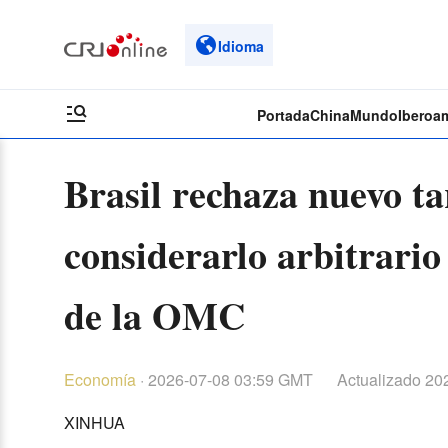
Idioma
Portada
China
Mundo
Iberoa
Brasil rechaza nuevo ta
considerarlo arbitrario
de la OMC
Economía
·
2026-07-08 03:59 GMT
Actualizado
202
XINHUA