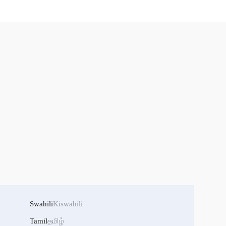
Swahili
Kiswahili
Tamil
தமிழ்