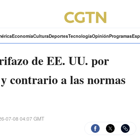
mérica
Economía
Cultura
Deportes
Tecnología
Opinión
Programas
Esp
rifazo de EE. UU. por
 y contrario a las normas
6-07-08 04:07 GMT