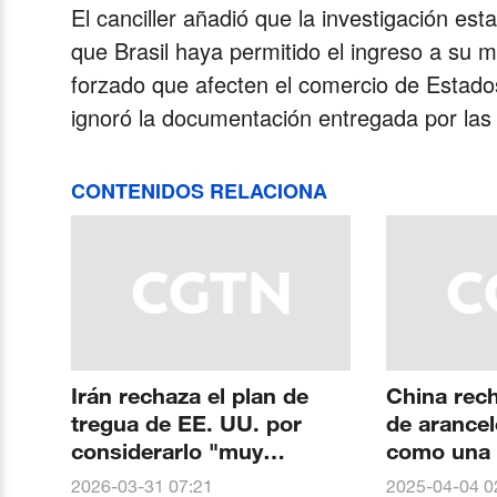
El canciller añadió que la investigación e
que Brasil haya permitido el ingreso a su
forzado que afecten el comercio de Estado
ignoró la documentación entregada por las 
CONTENIDOS RELACIONA
Irán rechaza el plan de
China rec
tregua de EE. UU. por
de arancel
considerarlo "muy
como una 
excesivo y poco realista"
las norma
2026-03-31 07:21
2025-04-04 0