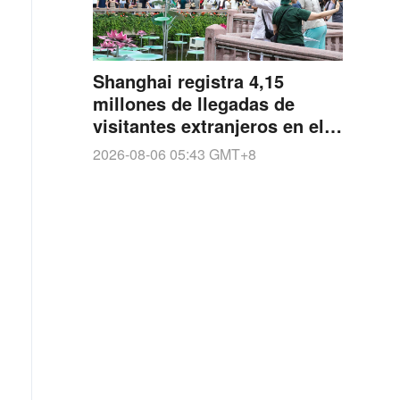
Shanghai registra 4,15
millones de llegadas de
visitantes extranjeros en el
primer semestre, un 29,7 %
2026-08-06 05:43
GMT+8
más