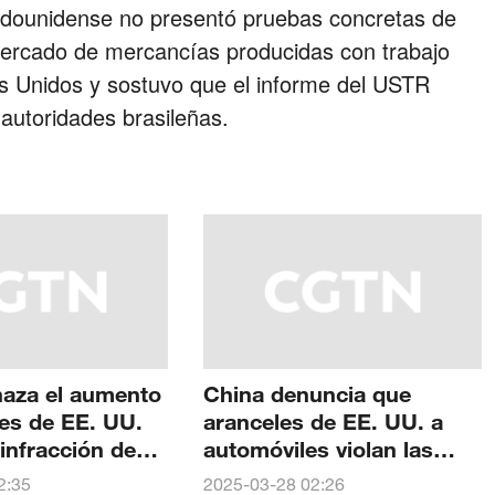
stadounidense no presentó pruebas concretas de
 mercado de mercancías producidas con trabajo
s Unidos y sostuvo que el informe del USTR
autoridades brasileñas.
haza el aumento
China denuncia que
es de EE. UU.
aranceles de EE. UU. a
infracción de
automóviles violan las
s de la OMC y
normas de la OMC
2:35
2025-03-28 02:26