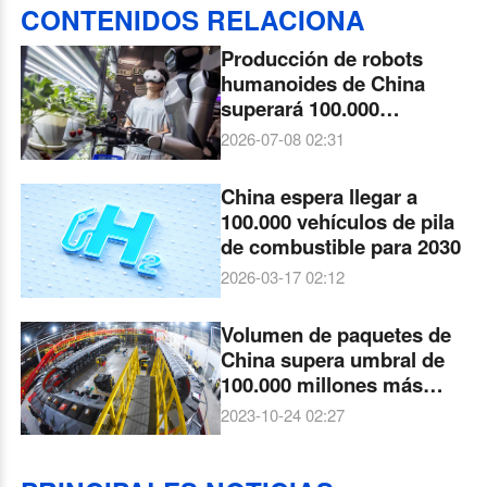
CONTENIDOS RELACIONA
Producción de robots
humanoides de China
superará 100.000
unidades este año, según
2026-07-08 02:31
alto funcionario
China espera llegar a
100.000 vehículos de pila
de combustible para 2030
2026-03-17 02:12
Volumen de paquetes de
China supera umbral de
100.000 millones más
pronto en 2023
2023-10-24 02:27