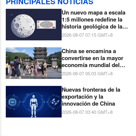
PRINCIPALES NOTICIAS
Un nuevo mapa a escala
1:5 millones redefine la
historia geológica de la
Luna
2026-08-07 07:15
GMT+8
China se encamina a
convertirse en la mayor
economía mundial del
turismo durante la
2026-08-07 05:03
GMT+8
próxima década
Nuevas fronteras de la
exportación y la
innovación de China
2026-08-07 03:40
GMT+8