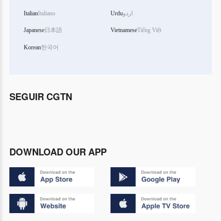
Italian
Italiano
Urdu
اردو
Japanese
日本語
Vietnamese
Tiếng Việt
Korean
한국어
SEGUIR CGTN
DOWNLOAD OUR APP