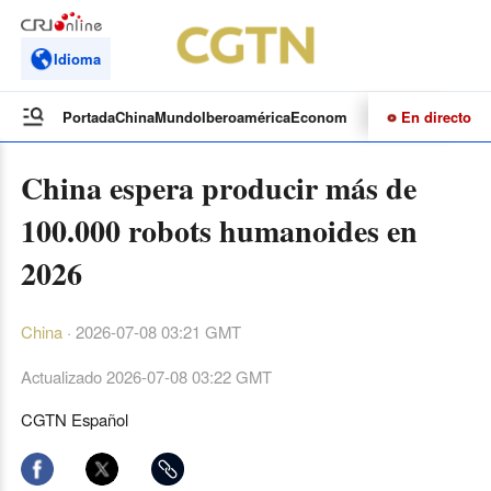
Idioma
En directo
Portada
China
Mundo
Iberoamérica
Economía
Cultura
Deportes
Te
China espera producir más de
100.000 robots humanoides en
2026
China
·
2026-07-08 03:21 GMT
Actualizado
2026-07-08 03:22 GMT
CGTN Español