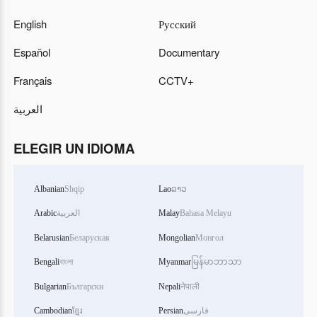
English
Русский
Español
Documentary
Français
CCTV+
العربية
ELEGIR UN IDIOMA
Albanian
Shqip
Lao
ລາວ
Arabic
العربية
Malay
Bahasa Melayu
Belarusian
Беларуская
Mongolian
Монгол
Bengali
বাংলা
Myanmar
မြန်မာဘာသာ
Bulgarian
Български
Nepali
नेपाली
Cambodian
ខ្មែរ
Persian
فارسی