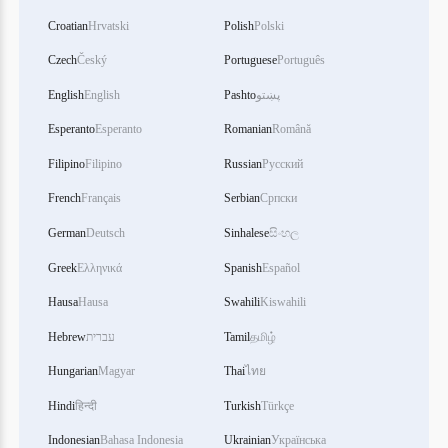
Croatian
Hrvatski
Polish
Polski
Czech
Český
Portuguese
Português
English
English
Pashto
پښتو
Esperanto
Esperanto
Romanian
Română
Filipino
Filipino
Russian
Русский
French
Français
Serbian
Српски
German
Deutsch
Sinhalese
සිංහල
Greek
Ελληνικά
Spanish
Español
Hausa
Hausa
Swahili
Kiswahili
Hebrew
עברית
Tamil
தமிழ்
Hungarian
Magyar
Thai
ไทย
Hindi
हिन्दी
Turkish
Türkçe
Indonesian
Bahasa Indonesia
Ukrainian
Українська