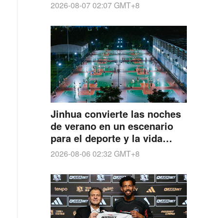
Uruguay mayor y sub-20
2026-08-07 02:07
GMT+8
Jinhua convierte las noches
de verano en un escenario
para el deporte y la vida
activa
2026-08-06 02:32
GMT+8