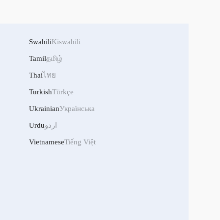
Swahili
Kiswahili
Tamil
தமிழ்
Thai
ไทย
Turkish
Türkçe
Ukrainian
Українська
Urdu
اردو
Vietnamese
Tiếng Việt