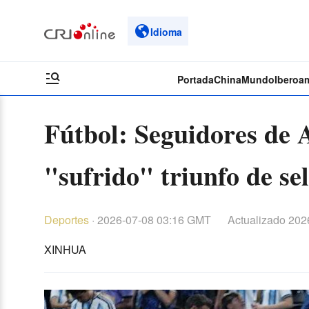
Idioma
Portada
China
Mundo
Iberoa
Fútbol: Seguidores de 
"sufrido" triunfo de s
Deportes
·
2026-07-08 03:16 GMT
Actualizado
2026
XINHUA