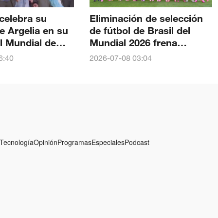
celebra su
Eliminación de selección
Argelia en su
de fútbol de Brasil del
l Mundial de
Mundial 2026 frena
expectativas de consumo
6:40
2026-07-08 03:04
en comercio
Tecnología
Opinión
Programas
Especiales
Podcast