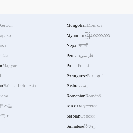
eutsch
Mongolian
Монгол
ληνικά
Myanmar
မြန်မာဘာသာ
usa
Nepali
नेपाली
עברי
Persian
فارسی
an
Magyar
Polish
Polski
ी
Portuguese
Português
an
Bahasa Indonesia
Pashto
پښتو
liano
Romanian
Română
日本語
Russian
Русский
한국어
Serbian
Српски
Sinhalese
සිංහල