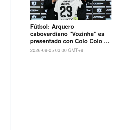
Fútbol: Arquero
caboverdiano "Vozinha" es
presentado con Colo Colo de
Chile
2026-08-05 03:00
GMT+8