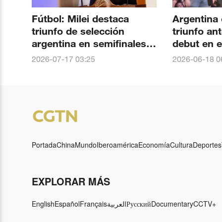
Fútbol: Milei destaca
Argentina 
triunfo de selección
triunfo ante 
argentina en semifinales
debut en e
del Mundial
fútbol
2026-07-17 03:25
2026-06-18 0
Portada
China
Mundo
Iberoamérica
Economía
Cultura
Deportes
EXPLORAR MÁS
English
Español
Français
العربية
Русский
Documentary
CCTV+