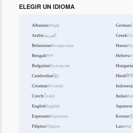
ELEGIR UN IDIOMA
Albanian
Shqip
German
D
Arabic
العربية
Greek
Ελ
Belarusian
Беларуская
Hausa
Ha
Bengali
বাংলা
Hebrew
ת
Bulgarian
Български
Hungari
Cambodian
ខ្មែរ
Hindi
हिन्द
Croatian
Hrvatski
Indonesi
Czech
Český
Italian
Ita
English
English
Japanese
Esperanto
Esperanto
Korean
Filipino
Filipino
Lao
ລາວ