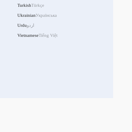
Turkish
Türkçe
Ukrainian
Українська
Urdu
اردو
Vietnamese
Tiếng Việt