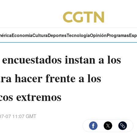
mérica
Economía
Cultura
Deportes
Tecnología
Opinión
Programas
Esp
encuestados instan a los
ra hacer frente a los
cos extremos
07-07 11:07 GMT