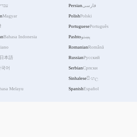
עברי
Persian
فارسی
an
Magyar
Polish
Polski
ी
Portuguese
Português
an
Bahasa Indonesia
Pashto
پښتو
liano
Romanian
Română
日本語
Russian
Русский
한국어
Serbian
Српски
Sinhalese
සිංහල
hasa Melayu
Spanish
Español