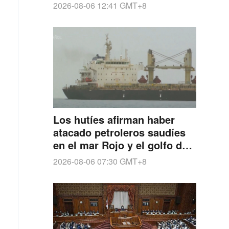
acelerada expansión militar
2026-08-06 12:41
GMT+8
de Japón bajo el nuevo
militarismo
Los hutíes afirman haber
atacado petroleros saudíes
en el mar Rojo y el golfo de
Adén
2026-08-06 07:30
GMT+8