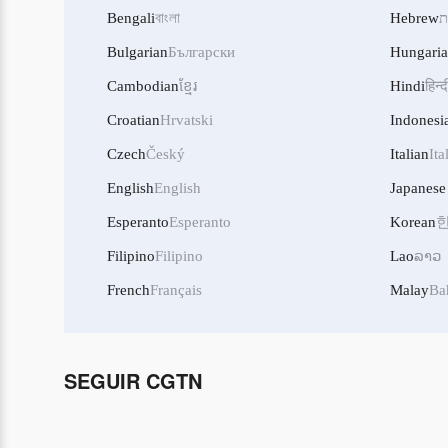
Bengali
বাংলা
Hebrew
ת
Bulgarian
Български
Hungari
Cambodian
ខ្មែរ
Hindi
हिन्द
Croatian
Hrvatski
Indonesi
Czech
Český
Italian
Ita
English
English
Japanese
Esperanto
Esperanto
Korean
Filipino
Filipino
Lao
ລາວ
French
Français
Malay
Ba
SEGUIR CGTN