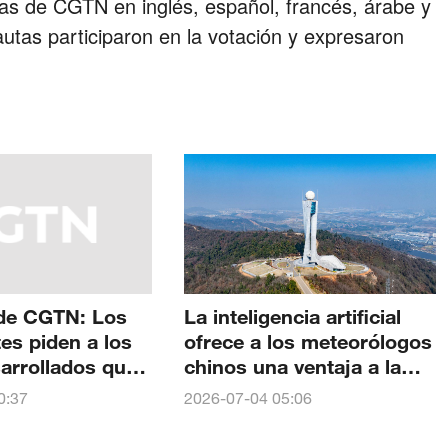
mas de CGTN en inglés, español, francés, árabe y
autas participaron en la votación y expresaron
de CGTN: Los
La inteligencia artificial
tes piden a los
ofrece a los meteorólogos
arrollados que
chinos una ventaja a la
ás
hora de prever fenómenos
0:37
2026-07-04 05:06
lidad por los
meteorológicos extremos
s fenómenos