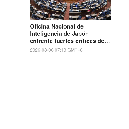
Oficina Nacional de
Inteligencia de Japón
enfrenta fuertes críticas de
ciudadanos japoneses y la
2026-08-06 07:13
GMT+8
comunidad internacional