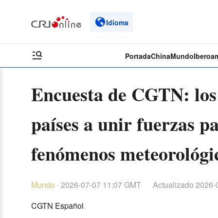
Idioma
Portada
China
Mundo
Iberoa
Encuesta de CGTN: los 
países a unir fuerzas pa
fenómenos meteorológi
Mundo
·
2026-07-07 11:07 GMT
Actualizado
2026-
CGTN Español