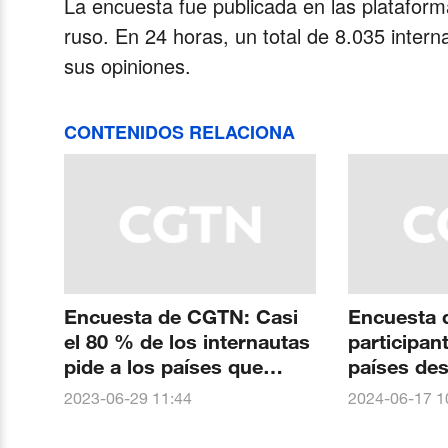
La encuesta fue publicada en las platafor
ruso. En 24 horas, un total de 8.035 intern
sus opiniones.
CONTENIDOS RELACIONA
Encuesta de CGTN: Casi
Encuesta 
el 80 % de los internautas
participan
pide a los países que
países des
cooperen para hacer
asuman m
2023-06-29 11:44
2024-06-17 1
frente a los frecuentes
responsabi
fenómenos
frecuente