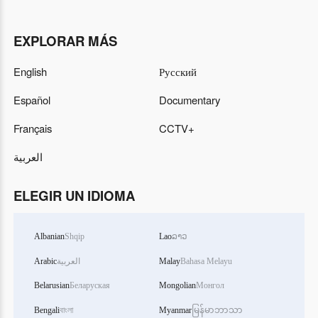
EXPLORAR MÁS
English
Русский
Español
Documentary
Français
CCTV+
العربية
ELEGIR UN IDIOMA
Albanian
Shqip
Lao
ລາວ
Arabic
العربية
Malay
Bahasa Melayu
Belarusian
Беларуская
Mongolian
Монгол
Bengali
বাংলা
Myanmar
မြန်မာဘာသာ