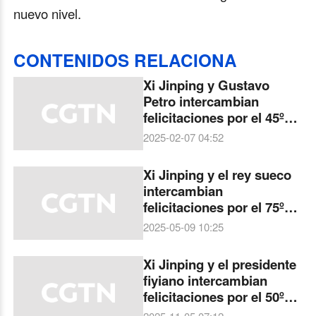
nuevo nivel.
CONTENIDOS RELACIONA
Xi Jinping y Gustavo
Petro intercambian
felicitaciones por el 45º
aniversario de relaciones
2025-02-07 04:52
diplomáticas
Xi Jinping y el rey sueco
intercambian
felicitaciones por el 75º
aniversario de las
2025-05-09 10:25
relaciones diplomáticas
Xi Jinping y el presidente
fiyiano intercambian
felicitaciones por el 50º
aniversario de relaciones