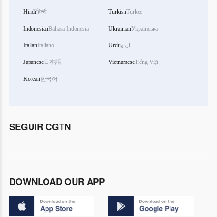
Hindi
हिन्दी
Turkish
Türkçe
Indonesian
Bahasa Indonesia
Ukrainian
Українська
Italian
Italiano
Urdu
اردو
Japanese
日本語
Vietnamese
Tiếng Việt
Korean
한국어
SEGUIR CGTN
DOWNLOAD OUR APP