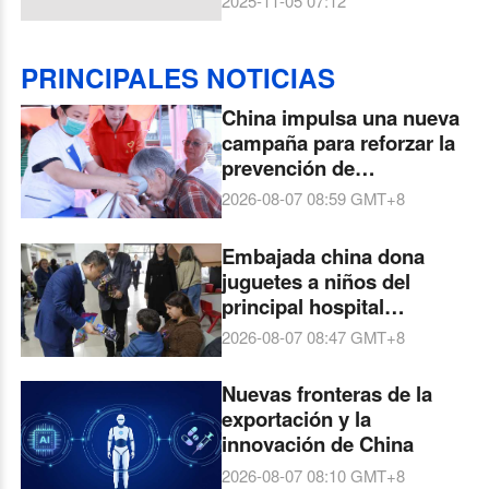
2025-11-05 07:12
diplomáticas
PRINCIPALES NOTICIAS
China impulsa una nueva
campaña para reforzar la
prevención de
discapacidades
2026-08-07 08:59
GMT+8
Embajada china dona
juguetes a niños del
principal hospital
pediátrico de Uruguay
2026-08-07 08:47
GMT+8
Nuevas fronteras de la
exportación y la
innovación de China
2026-08-07 08:10
GMT+8