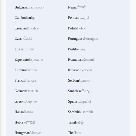
Bulgarian
Български
Nepali
नेपाली
Cambodian
ខ្មែរ
Persian
فارسی
Croatian
Hrvatski
Polish
Polski
Czech
Český
Portuguese
Português
English
English
Pashto
پښتو
Esperanto
Esperanto
Romanian
Română
Filipino
Filipino
Russian
Русский
French
Français
Serbian
Српски
German
Deutsch
Sinhalese
සිංහල
Greek
Ελληνικά
Spanish
Español
Hausa
Hausa
Swahili
Kiswahili
Hebrew
עברית
Tamil
தமிழ்
Hungarian
Magyar
Thai
ไทย