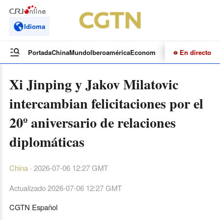
Idioma
En directo
Portada
China
Mundo
Iberoamérica
Economía
Cultura
Deportes
Te
Xi Jinping y Jakov Milatovic
intercambian felicitaciones por el
20º aniversario de relaciones
diplomáticas
China
·
2026-07-06 12:27 GMT
Actualizado
2026-07-06 12:27 GMT
CGTN Español