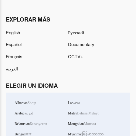
EXPLORAR MÁS
English
Русский
Español
Documentary
Français
CCTV+
العربية
ELEGIR UN IDIOMA
Albanian
Shqip
Lao
ລາວ
Arabic
العربية
Malay
Bahasa Melayu
Belarusian
Беларуская
Mongolian
Монгол
Bengali
বাংলা
Myanmar
မြန်မာဘာသာ