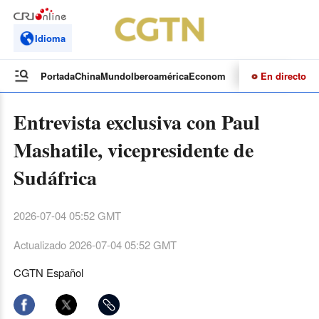
Idioma
En directo
Portada
China
Mundo
Iberoamérica
Economía
Cultura
Deportes
Te
Entrevista exclusiva con Paul
Mashatile, vicepresidente de
Sudáfrica
2026-07-04 05:52 GMT
Actualizado
2026-07-04 05:52 GMT
CGTN Español