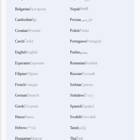
Bulgarian
Български
Nepali
नेपाली
Cambodian
ខ្មែរ
Persian
فارسی
Croatian
Hrvatski
Polish
Polski
Czech
Český
Portuguese
Português
English
English
Pashto
پښتو
Esperanto
Esperanto
Romanian
Română
Filipino
Filipino
Russian
Русский
French
Français
Serbian
Српски
German
Deutsch
Sinhalese
සිංහල
Greek
Ελληνικά
Spanish
Español
Hausa
Hausa
Swahili
Kiswahili
Hebrew
עברית
Tamil
தமிழ்
Hungarian
Magyar
Thai
ไทย