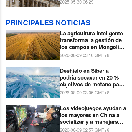
2025-05-30 06:29
PRINCIPALES NOTICIAS
La agricultura inteligente
transforma la gestión de
los campos en Mongolia
Interior
2026-08-09 03:10
GMT+8
Deshielo en Siberia
podría socavar en 20 %
objetivos de metano para
2050, advierte estudio
2026-08-09 03:05
GMT+8
Los videojuegos ayudan a
los mayores en China a
socializar y a manejarse
en el mundo digital
2026-08-09 02:57
GMT+8