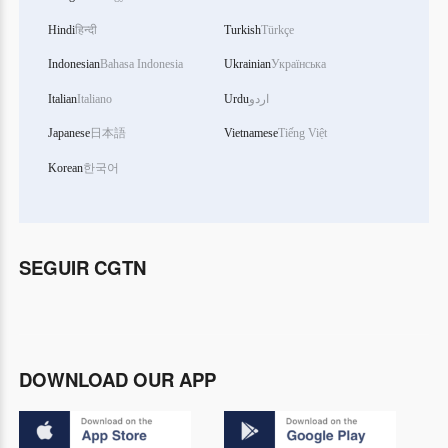
Hindi
हिन्दी
Turkish
Türkçe
Indonesian
Bahasa Indonesia
Ukrainian
Українська
Italian
Italiano
Urdu
اردو
Japanese
日本語
Vietnamese
Tiếng Việt
Korean
한국어
SEGUIR CGTN
DOWNLOAD OUR APP