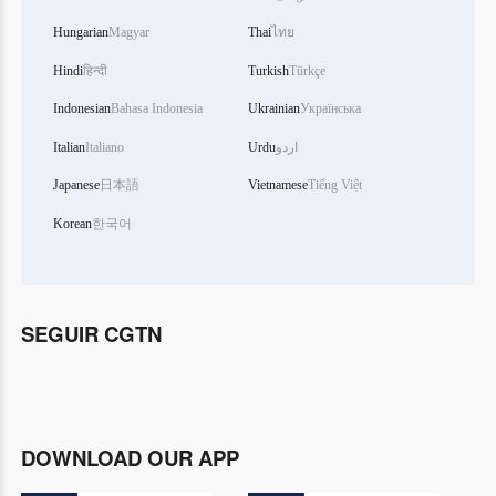
Hungarian
Magyar
Thai
ไทย
Hindi
हिन्दी
Turkish
Türkçe
Indonesian
Bahasa Indonesia
Ukrainian
Українська
Italian
Italiano
Urdu
اردو
Japanese
日本語
Vietnamese
Tiếng Việt
Korean
한국어
SEGUIR CGTN
DOWNLOAD OUR APP