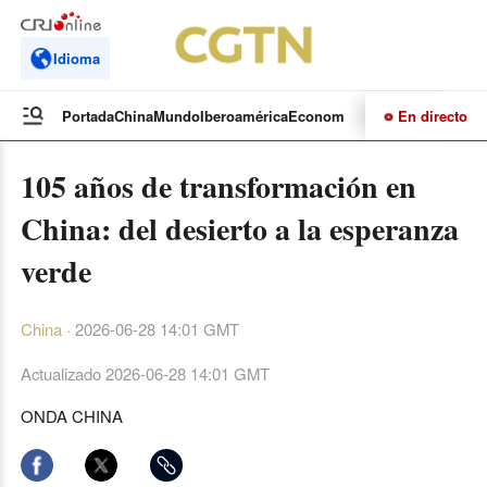
Idioma
En directo
Portada
China
Mundo
Iberoamérica
Economía
Cultura
Deportes
Te
105 años de transformación en
China: del desierto a la esperanza
verde
China
·
2026-06-28 14:01 GMT
Actualizado
2026-06-28 14:01 GMT
ONDA CHINA