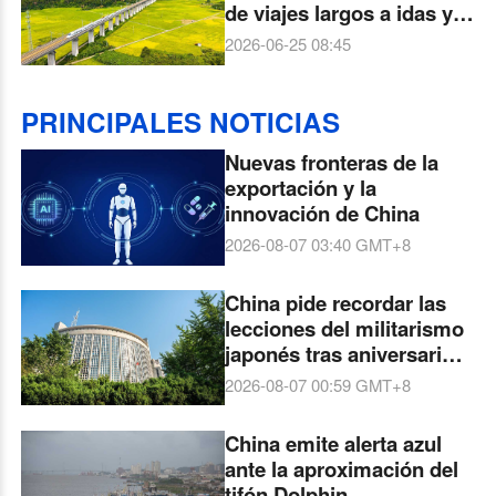
de viajes largos a idas y
vueltas en un día
2026-06-25 08:45
PRINCIPALES NOTICIAS
Nuevas fronteras de la
exportación y la
innovación de China
2026-08-07 03:40
GMT+8
China pide recordar las
lecciones del militarismo
japonés tras aniversario
de Hiroshima
2026-08-07 00:59
GMT+8
China emite alerta azul
ante la aproximación del
tifón Dolphin