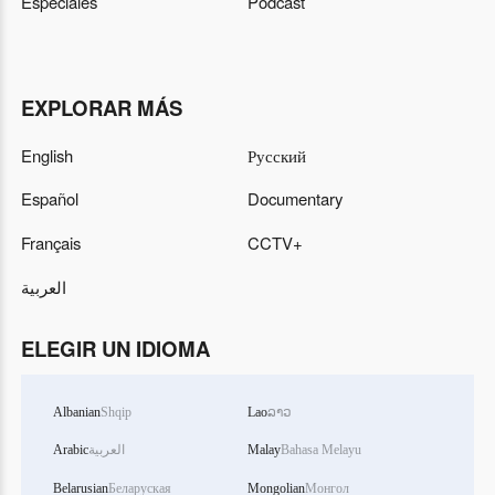
Especiales
Podcast
EXPLORAR MÁS
English
Русский
Español
Documentary
Français
CCTV+
العربية
ELEGIR UN IDIOMA
Albanian
Shqip
Lao
ລາວ
Arabic
العربية
Malay
Bahasa Melayu
Belarusian
Беларуская
Mongolian
Монгол