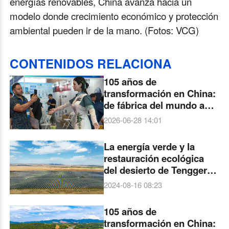
energías renovables, China avanza hacia un
modelo donde crecimiento económico y protección
ambiental pueden ir de la mano. (Fotos: VCG)
CONTENIDOS RELACIONA
105 años de
transformación en China:
de fábrica del mundo a
potencia innovadora
2026-06-28 14:01
La energía verde y la
restauración ecológica
del desierto de Tengger
en noroeste de China
2024-08-16 08:23
105 años de
transformación en China: