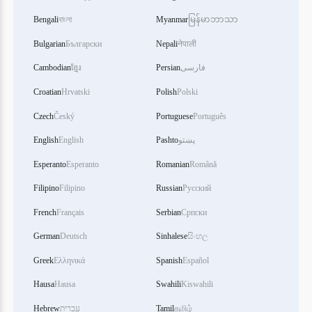
Bengali
বাংলা
Myanmar
မြန်မာဘာသာ
Bulgarian
Български
Nepali
नेपाली
Cambodian
ខ្មែរ
Persian
فارسی
Croatian
Hrvatski
Polish
Polski
Czech
Český
Portuguese
Português
English
English
Pashto
پښتو
Esperanto
Esperanto
Romanian
Română
Filipino
Filipino
Russian
Русский
French
Français
Serbian
Српски
German
Deutsch
Sinhalese
සිංහල
Greek
Ελληνικά
Spanish
Español
Hausa
Hausa
Swahili
Kiswahili
Hebrew
עברית
Tamil
தமிழ்