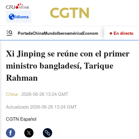
Idioma
En directo
Portada
China
Mundo
Iberoamérica
Economía
Cultura
Deportes
Te
Xi Jinping se reúne con el primer
ministro bangladesí, Tarique
Rahman
China
·
2026-06-26 13:24 GMT
Actualizado
2026-06-26 13:24 GMT
CGTN Español