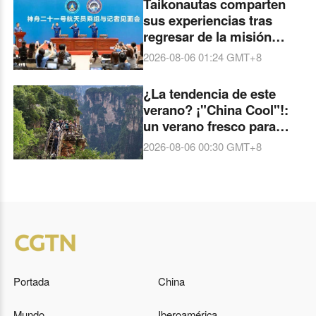
Taikonautas comparten
sus experiencias tras
regresar de la misión
espacial
2026-08-06 01:24
GMT+8
¿La tendencia de este
verano? ¡"China Cool"!:
un verano fresco para
todos
2026-08-06 00:30
GMT+8
Portada
China
Mundo
Iberoamérica