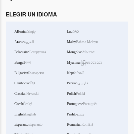
ELEGIR UN IDIOMA
Albanian
Shqip
Lao
ລາວ
Arabic
العربية
Malay
Bahasa Melayu
Belarusian
Беларуская
Mongolian
Монгол
Bengali
বাংলা
Myanmar
မြန်မာဘာသာ
Bulgarian
Български
Nepali
नेपाली
Cambodian
ខ្មែរ
Persian
فارسی
Croatian
Hrvatski
Polish
Polski
Czech
Český
Portuguese
Português
English
English
Pashto
پښتو
Esperanto
Esperanto
Romanian
Română