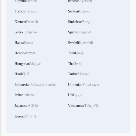
Filipino
Filipino
Russian
Русский
French
Français
Serbian
Српски
German
Deutsch
Sinhalese
සිංහල
Greek
Ελληνικά
Spanish
Español
Hausa
Hausa
Swahili
Kiswahili
Hebrew
עברית
Tamil
தமிழ்
Hungarian
Magyar
Thai
ไทย
Hindi
हिन्दी
Turkish
Türkçe
Indonesian
Bahasa Indonesia
Ukrainian
Українська
Italian
Italiano
Urdu
اردو
Japanese
日本語
Vietnamese
Tiếng Việt
Korean
한국어