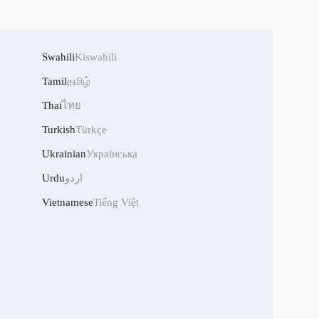
Swahili
Kiswahili
Tamil
தமிழ்
Thai
ไทย
Turkish
Türkçe
Ukrainian
Українська
Urdu
اردو
Vietnamese
Tiếng Việt