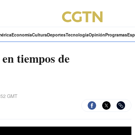
mérica
Economía
Cultura
Deportes
Tecnología
Opinión
Programas
Esp
 en tiempos de
:52 GMT