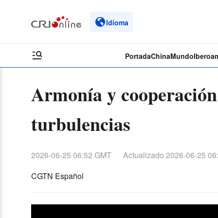
Idioma
Portada
China
Mundo
Iberoa
Armonía y cooperación
turbulencias
2026-06-25 06:52 GMT
Actualizado
2026-06-25 06
CGTN Español