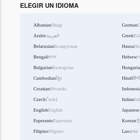
ELEGIR UN IDIOMA
Albanian
Shqip
German
D
Arabic
العربية
Greek
Ελ
Belarusian
Беларуская
Hausa
Ha
Bengali
বাংলা
Hebrew
ת
Bulgarian
Български
Hungari
Cambodian
ខ្មែរ
Hindi
हिन्द
Croatian
Hrvatski
Indonesi
Czech
Český
Italian
Ita
English
English
Japanese
Esperanto
Esperanto
Korean
Filipino
Filipino
Lao
ລາວ