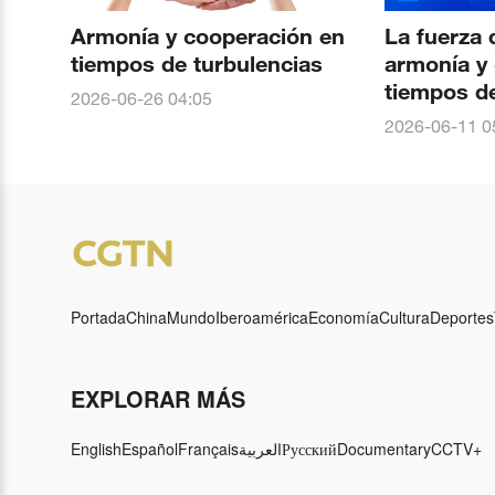
Armonía y cooperación en
La fuerza 
tiempos de turbulencias
armonía y
tiempos de
2026-06-26 04:05
2026-06-11 0
Portada
China
Mundo
Iberoamérica
Economía
Cultura
Deportes
EXPLORAR MÁS
English
Español
Français
العربية
Русский
Documentary
CCTV+