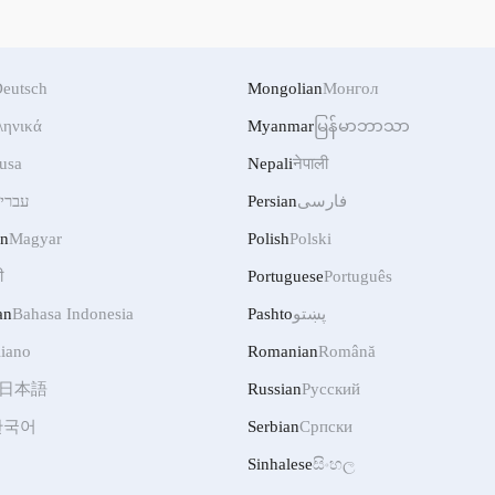
eutsch
Mongolian
Монгол
ληνικά
Myanmar
မြန်မာဘာသာ
usa
Nepali
नेपाली
עברי
Persian
فارسی
an
Magyar
Polish
Polski
ी
Portuguese
Português
an
Bahasa Indonesia
Pashto
پښتو
liano
Romanian
Română
日本語
Russian
Русский
한국어
Serbian
Српски
Sinhalese
සිංහල