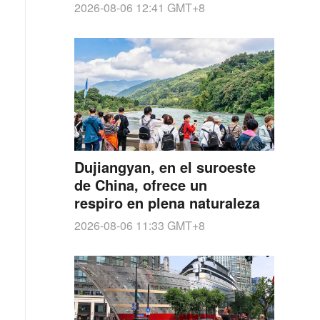
acelerada expansión militar
2026-08-06 12:41
GMT+8
de Japón bajo el nuevo
militarismo
Dujiangyan, en el suroeste
de China, ofrece un
respiro en plena naturaleza
2026-08-06 11:33
GMT+8