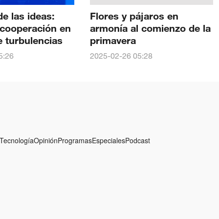
de las ideas:
Flores y pájaros en
 cooperación en
armonía al comienzo de la
 turbulencias
primavera
5:26
2025-02-26 05:28
Tecnología
Opinión
Programas
Especiales
Podcast